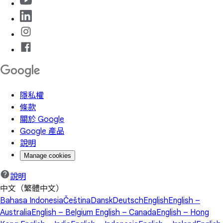
隱私權
條款
關於 Google
Google 產品
說明
Manage cookies
說明
中文（繁體中文）
Bahasa Indonesia
Čeština
Dansk
Deutsch
English
English –
Australia
English – Belgium
English – Canada
English – Hong