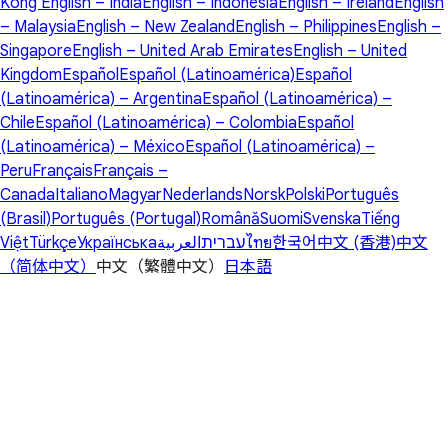
Kong
English – India
English – Indonesia
English – Ireland
English
– Malaysia
English – New Zealand
English – Philippines
English –
Singapore
English – United Arab Emirates
English – United
Kingdom
Español
Español (Latinoamérica)
Español
(Latinoamérica) – Argentina
Español (Latinoamérica) –
Chile
Español (Latinoamérica) – Colombia
Español
(Latinoamérica) – México
Español (Latinoamérica) –
Peru
Français
Français –
Canada
Italiano
Magyar
Nederlands
Norsk
Polski
Português
(Brasil)
Português (Portugal)
Română
Suomi
Svenska
Tiếng
Việt
Türkçe
Українська
العربية
עברית
ไทย
한국어
中文 (香港)
中文
（简体中文）
中文（繁體中文）
日本語