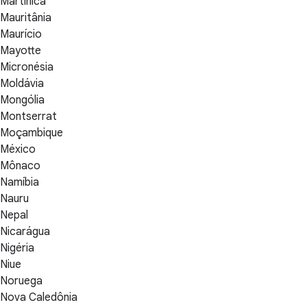
Martinica
Mauritânia
Maurício
Mayotte
Micronésia
Moldávia
Mongólia
Montserrat
Moçambique
México
Mônaco
Namíbia
Nauru
Nepal
Nicarágua
Nigéria
Niue
Noruega
Nova Caledônia